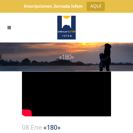
Inscripciones Jornada Isfem
AQUÍ
«180»
08 Ene
«180»