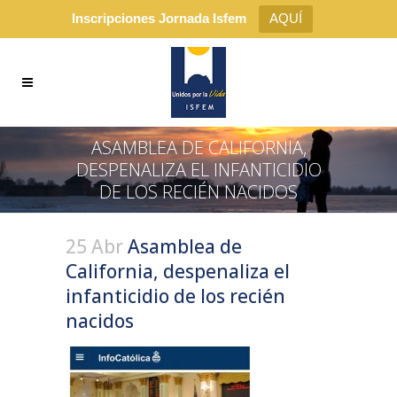
Inscripciones Jornada Isfem
AQUÍ
ASAMBLEA DE CALIFORNIA,
DESPENALIZA EL INFANTICIDIO
DE LOS RECIÉN NACIDOS
25 Abr
Asamblea de
California, despenaliza el
infanticidio de los recién
nacidos