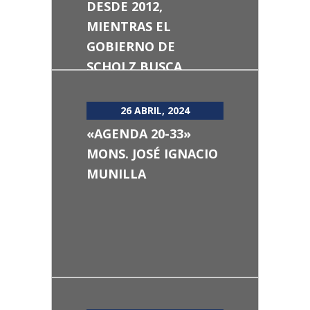
DESDE 2012,
MIENTRAS EL
GOBIERNO DE
SCHOLZ BUSCA
DESPENALIZARLO
HASTA EL SEXTO MES
26 ABRIL, 2024
DE EMBARAZO
«AGENDA 20-33»
MONS. JOSÉ IGNACIO
MUNILLA