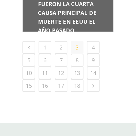
FUERON LA CUARTA
CAUSA PRINCIPAL DE
MUERTE EN EEUU EL
AÑO PASADO
1
2
3
4
5
6
7
8
9
10
11
12
13
14
15
16
17
18