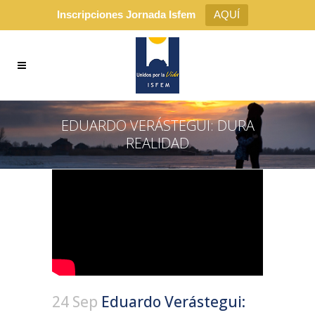
Inscripciones Jornada Isfem
AQUÍ
EDUARDO VERÁSTEGUI: DURA
REALIDAD
24 Sep
Eduardo Verástegui: