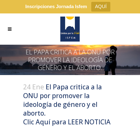
Inscripciones Jornada Isfem
AQUÍ
EL PAPA CRITICA A LA ONU POR
PROMOVER LA IDEOLOGÍA DE
GÉNERO Y EL ABORTO.
24 Ene
El Papa critica a la
ONU por promover la
ideología de género y el
aborto.
Clic Aquí para LEER NOTICIA