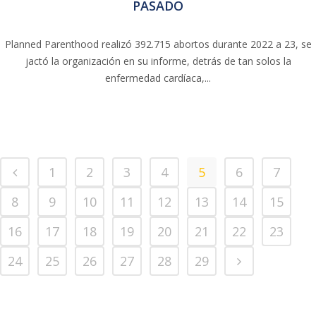
PASADO
Planned Parenthood realizó 392.715 abortos durante 2022 a 23, se
jactó la organización en su informe, detrás de tan solos la
enfermedad cardíaca,...
1
2
3
4
5
6
7
8
9
10
11
12
13
14
15
16
17
18
19
20
21
22
23
24
25
26
27
28
29