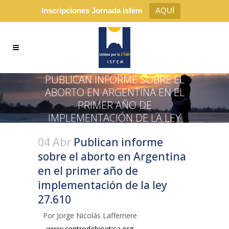
Inscripciones Jornada Isfem
AQUÍ
PUBLICAN INFORME SOBRE EL
ABORTO EN ARGENTINA EN EL
PRIMER AÑO DE
IMPLEMENTACIÓN DE LA LEY
27.610
04 Abr
Publican informe
sobre el aborto en Argentina
en el primer año de
implementación de la ley
27.610
Por Jorge Nicolás Lafferriere
www.centrodebioetica.org