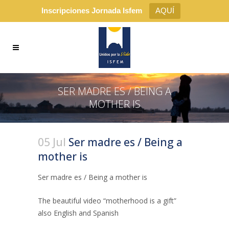
Inscripciones Jornada Isfem
AQUÍ
SER MADRE ES / BEING A
MOTHER IS
05 Jul
Ser madre es / Being a
mother is
Ser madre es / Being a mother is
The beautiful video “motherhood is a gift”
also English and Spanish