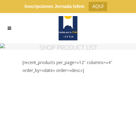
Inscripciones Jornada Isfem
AQUÍ
SHOP PRODUCT LIST
[recent_products per_page=»12″ columns=»4″
order_by=»date» order=»desc»]