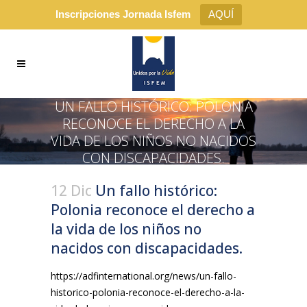
Inscripciones Jornada Isfem
AQUÍ
UN FALLO HISTÓRICO: POLONIA
RECONOCE EL DERECHO A LA
VIDA DE LOS NIÑOS NO NACIDOS
CON DISCAPACIDADES.
12 Dic
Un fallo histórico:
Polonia reconoce el derecho a
la vida de los niños no
nacidos con discapacidades.
https://adfinternational.org/news/un-fallo-
historico-polonia-reconoce-el-derecho-a-la-