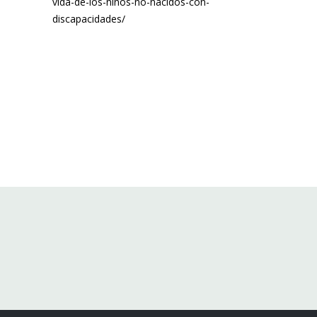
vida-de-los-ninos-no-nacidos-con-
discapacidades/