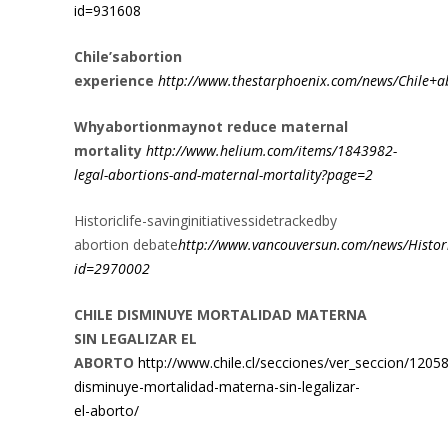
id=931608
Chile’sabortion
experience
http://www.thestarphoenix.com/news/Chile+a
Whyabortionmaynot reduce maternal
mortality
http://www.helium.com/items/1843982-
legal-abortions-and-maternal-mortality?page=2
Historiclife-savinginitiativessidetrackedby
abortion debate
http://www.vancouversun.com/news/Histori
id=2970002
CHILE DISMINUYE MORTALIDAD MATERNA
SIN LEGALIZAR EL
ABORTO
http://www.chile.cl/secciones/ver_seccion/12058
disminuye-mortalidad-materna-sin-legalizar-
el-aborto/