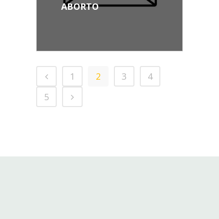
ABORTO
1
2
3
4
5