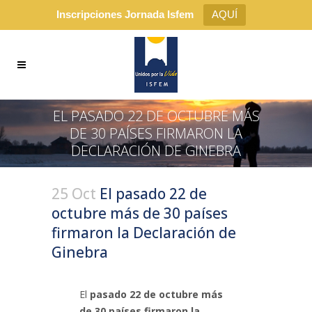
Inscripciones Jornada Isfem
AQUÍ
EL PASADO 22 DE OCTUBRE MÁS
DE 30 PAÍSES FIRMARON LA
DECLARACIÓN DE GINEBRA
25 Oct
El pasado 22 de
octubre más de 30 países
firmaron la Declaración de
Ginebra
El
pasado 22 de octubre más
de 30 países firmaron la